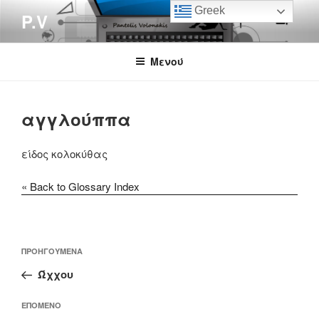
Μετάβαση
Greek
P.V
στο
περιεχόμενο
Μενού
αγγλούππα
είδος κολοκύθας
« Back to Glossary Index
Πλοήγηση
Προηγούμενο
ΠΡΟΗΓΟΎΜΕΝΑ
άρθρων
άρθρο
Ώχχου
Επόμενο
ΕΠΌΜΕΝΟ