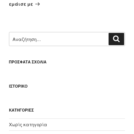
άρθρο
εμάισε με
Αναζήτηση
Αναζή
για:
ΠΡΌΣΦΑΤΑ ΣΧΌΛΙΑ
ΙΣΤΟΡΙΚΌ
KΑΤΗΓΟΡΊΕΣ
Χωρίς κατηγορία