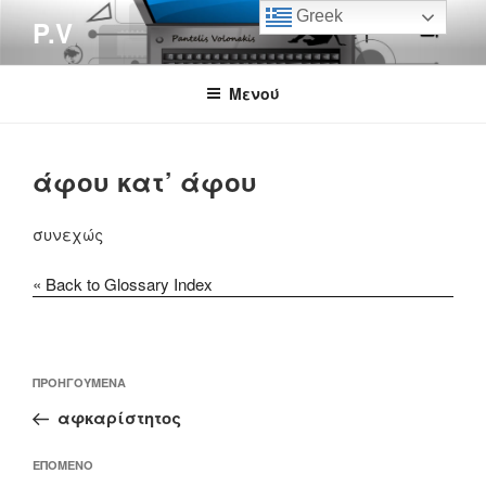
Μετάβαση
Greek
P.V
στο
περιεχόμενο
Μενού
άφου κατ’ άφου
συνεχώς
« Back to Glossary Index
Πλοήγηση
Προηγούμενο
ΠΡΟΗΓΟΎΜΕΝΑ
άρθρων
άρθρο
αφκαρίστητος
Επόμενο
ΕΠΌΜΕΝΟ