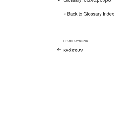
« Back to Glossary Index
Πλοήγηση
Προηγούμενο
ΠΡΟΗΓΟΎΜΕΝΑ
άρθρων
άρθρο
κνάσουν